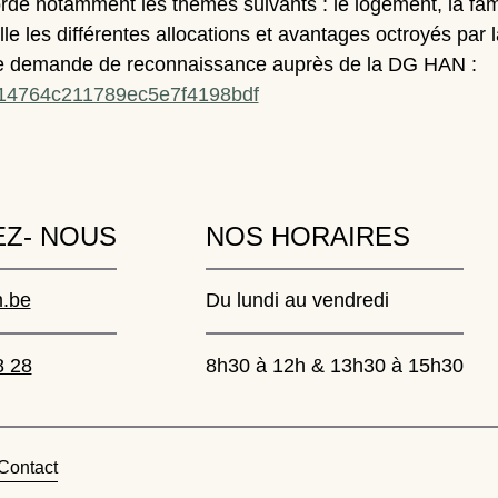
rde notamment les thèmes suivants : le logement, la famil
ille les différentes allocations et avantages octroyés p
’une demande de reconnaissance auprès de la DG HAN :
4e14764c211789ec5e7f4198bdf
Z- NOUS
NOS HORAIRES
.be
Du lundi au vendredi
8 28
8h30 à 12h & 13h30 à 15h30
Contact