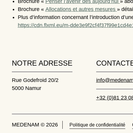
Brochure «
Penser l’avenir dès aujourd’hui
» abo
Brochure «
Allocations et autres mesures
» déta
Plus d’information concernant l’introduction d
https://cdn.flxml.eu/m-dde3e9f2cf4f37f99e1cd
NOTRE ADRESSE
CONTACTE
Rue Godefroid 20/2
info@medenam
5000 Namur
+32 (0)81 23 0
MEDENAM © 2026
Politique de confidentialité